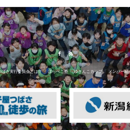
つばさ実行委員会とは？
はらぺこ塾
ゆきんこカップ
メンバー紹