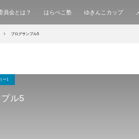
委員会とは？
はらぺこ塾
ゆきんこカップ
ブログサンプル5
リー1
プル5