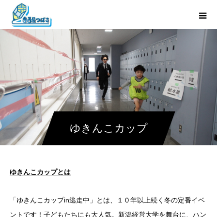
ゆきんこカップ
ゆきんこカップとは
「ゆきんこカップin逃走中」とは、１０年以上続く冬の定番イベ
ントです！子どもたちにも大人気。新潟経営大学を舞台に、ハン